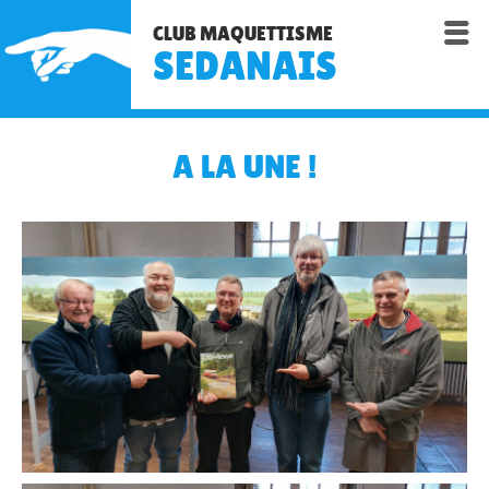

CLUB MAQUETTISME
SEDANAIS
A LA UNE !