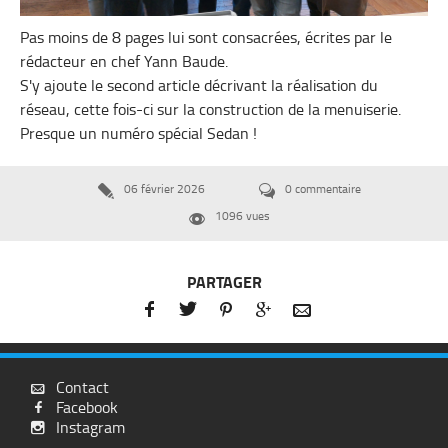
Pas moins de 8 pages lui sont consacrées, écrites par le
rédacteur en chef Yann Baude.
S'y ajoute le second article décrivant la réalisation du
réseau, cette fois-ci sur la construction de la menuiserie.
Presque un numéro spécial Sedan !
06 février 2026
0 commentaire


1096 vues

PARTAGER





Contact

Facebook

Instagram
