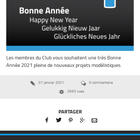
Les membres du Club vous souhaitent une très Bonne
Année 2021 pleine de nouveaux projets modélistiques.
01 janvier 2021
0 commentaire


2693 vues

PARTAGER




