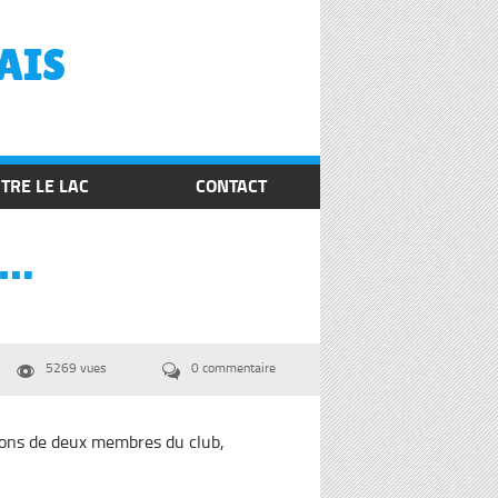
AIS
TRE LE LAC
CONTACT
S…
5269 vues
0 commentaire


ions de deux membres du club,