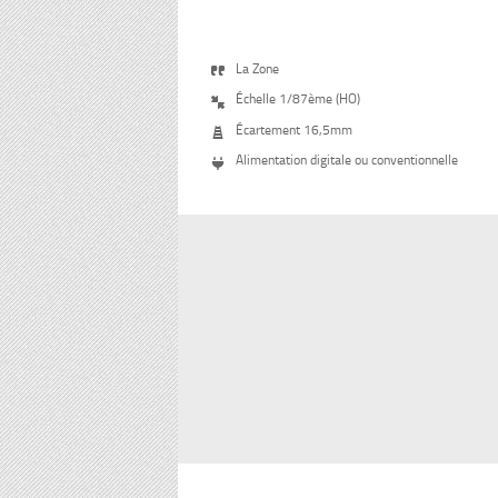
La Zone

Échelle 1/87ème (HO)

Écartement 16,5mm

Alimentation digitale ou conventionnelle
