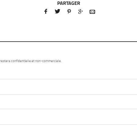
PARTAGER





 restera confidentielle et non-commerciale.