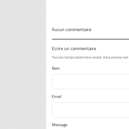
Aucun commentaire
Ecrire un commentaire
Tous les champs doivent être remplis. Votre adresse mail
Nom
Email
Message