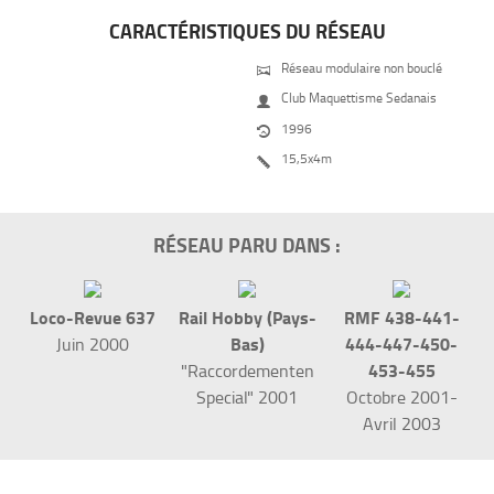
CARACTÉRISTIQUES DU RÉSEAU
Réseau modulaire non bouclé

Club Maquettisme Sedanais

1996

15,5x4m

RÉSEAU PARU DANS :
Loco-Revue 637
Rail Hobby (Pays-
RMF 438-441-
Bas)
444-447-450-
Juin 2000
453-455
"Raccordementen
Special" 2001
Octobre 2001-
Avril 2003