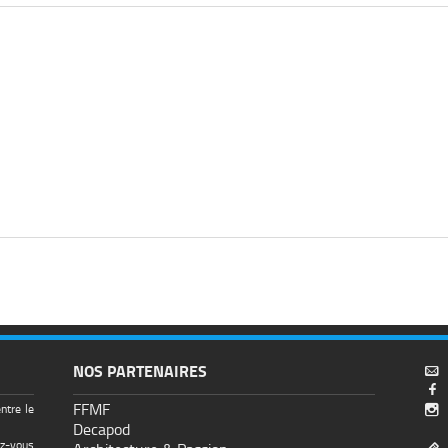
NOS PARTENAIRES


FFMF
ntre le

Decapod
ez-vous