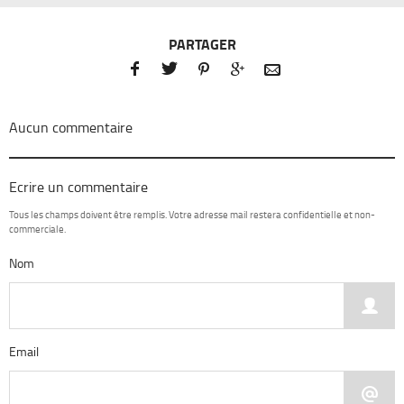
PARTAGER





Aucun commentaire
Ecrire un commentaire
Tous les champs doivent être remplis. Votre adresse mail restera confidentielle et non-
commerciale.
Nom

Email
@