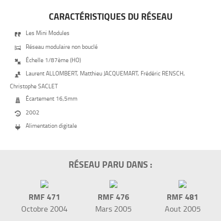
CARACTÉRISTIQUES DU RÉSEAU
Les Mini Modules

Réseau modulaire non bouclé

Échelle 1/87ème (HO)

Laurent ALLOMBERT, Matthieu JACQUEMART, Frédéric RENSCH,

Christophe SACLET
Écartement 16,5mm

2002

Alimentation digitale

RÉSEAU PARU DANS :
RMF 471
RMF 476
RMF 481
Octobre 2004
Mars 2005
Aout 2005